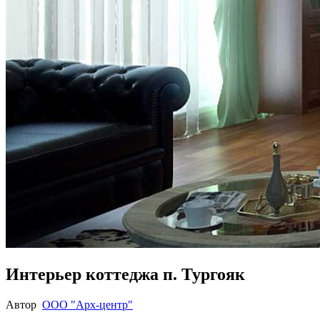
Интерьер коттеджа п. Тургояк
Автор
ООО "Арх-центр"