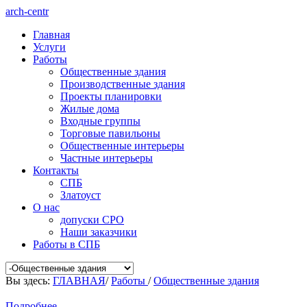
arch-centr
Главная
Услуги
Работы
Общественные здания
Производственные здания
Проекты планировки
Жилые дома
Входные группы
Торговые павильоны
Общественные интерьеры
Частные интерьеры
Контакты
СПБ
Златоуст
О нас
допуски СРО
Наши заказчики
Работы в СПБ
Вы здесь:
ГЛАВНАЯ
/
Работы
/
Общественные здания
Подробнее